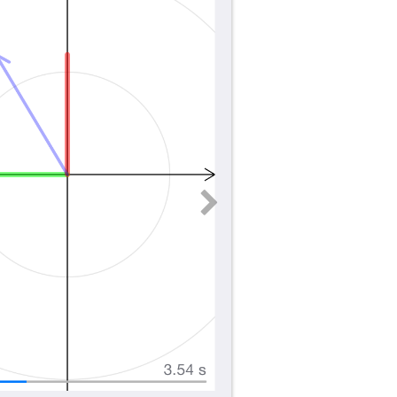
ous
Next