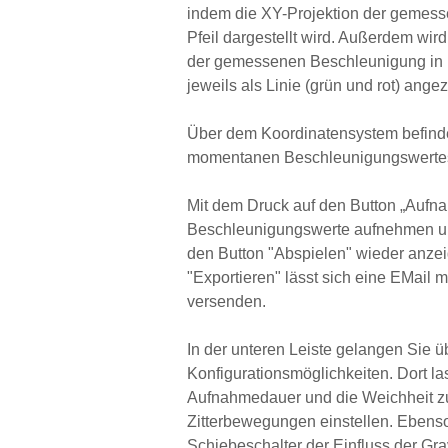
indem die XY-Projektion der gemes
Pfeil dargestellt wird. Außerdem wi
der gemessenen Beschleunigung in 
jeweils als Linie (grün und rot) angez
Über dem Koordinatensystem befinde
momentanen Beschleunigungswertes 
Mit dem Druck auf den Button „Aufn
Beschleunigungswerte aufnehmen un
den Button "Abspielen" wieder anzei
"Exportieren" lässt sich eine EMail m
versenden.
In der unteren Leiste gelangen Sie ü
Konfigurationsmöglichkeiten. Dort l
Aufnahmedauer und die Weichheit z
Zitterbewegungen einstellen. Ebens
Schiebeschalter der Einfluss der Gra