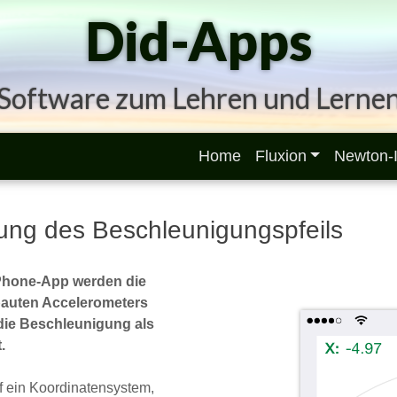
Did-Apps
Software zum Lehren und Lerne
Home
Fluxion
Newton-I
lung des Beschleunigungspfeils
tPhone-App werden die
bauten Accelerometers
die Beschleunigung als
.
 ein Koordinatensystem,