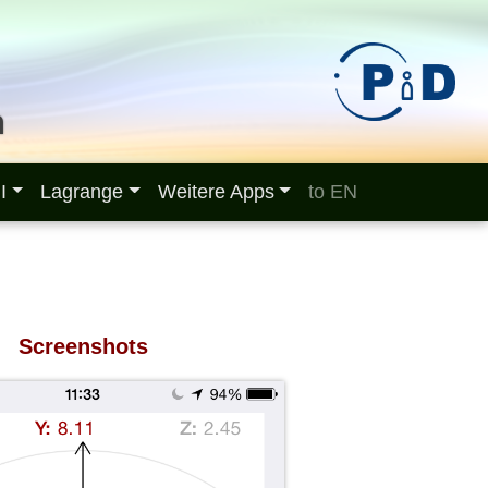
n
I
Lagrange
Weitere Apps
to EN
Screenshots